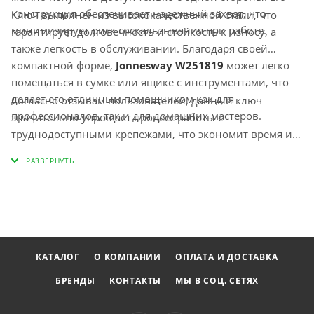
конструкция обеспечивает надежный захват, что
Ключ выполнен из высококачественной стали, что
минимизирует риск соскальзывания при работе.
гарантирует долговечность и стойкость к износу, а
также легкость в обслуживании. Благодаря своей
компактной форме,
Jonnesway W251819
может легко
помещаться в сумке или ящике с инструментами, что
делает его отличным помощником как для
Согласно отзывам пользователей, данный ключ
профессионалов, так и для домашних мастеров.
значительно упрощает процесс работы с
труднодоступными крепежами, что экономит время и
усилия.
Jonnesway W251819
станет верным спутником
в вашем наборе инструментов, повышая
эффективность выполнения различных задач.
КАТАЛОГ
О КОМПАНИИ
ОПЛАТА И ДОСТАВКА
БРЕНДЫ
КОНТАКТЫ
МЫ В СОЦ. СЕТЯХ