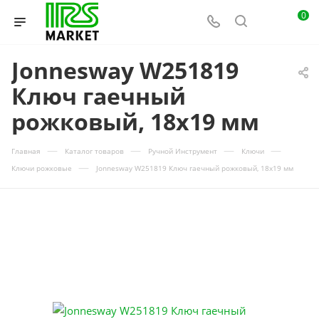
0
Jonnesway W251819
Ключ гаечный
рожковый, 18х19 мм
—
—
—
—
Главная
Каталог товаров
Ручной Инструмент
Ключи
—
Ключи рожковые
Jonnesway W251819 Ключ гаечный рожковый, 18х19 мм