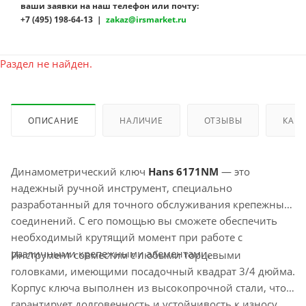
ваши заявки на наш телефон или почту:
+7 (495) 198-64-13 |
zakaz@irsmarket.ru
Раздел не найден.
ОПИСАНИЕ
НАЛИЧИЕ
ОТЗЫВЫ
КАК 
Динамометрический ключ
Hans 6171NM
— это
надежный ручной инструмент, специально
разработанный для точного обслуживания крепежных
соединений. С его помощью вы сможете обеспечить
необходимый крутящий момент при работе с
различными крепежными элементами.
Инструмент совместим с любыми торцевыми
головками, имеющими посадочный квадрат 3/4 дюйма.
Корпус ключа выполнен из высокопрочной стали, что
гарантирует долговечность и устойчивость к износу