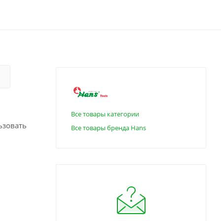
Все товары категории
ьзовать
Все товары бренда Hans
. Это
аданного
оляя