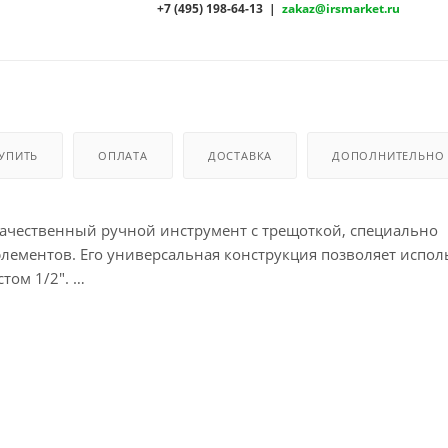
+7 (495) 198-64-13 |
zakaz@irsmarket.ru
КУПИТЬ
ОПЛАТА
ДОСТАВКА
ДОПОЛНИТЕЛЬНО
ачественный ручной инструмент с трещоткой, специально
лементов. Его универсальная конструкция позволяет испол
том 1/2".
ивает его долговечность и устойчивость к механическим
нструмента – диапазон крутящего момента от 70 до 350 Нм
 где необходима высокая точность и строгое соблюдение з
GN значительно упрощает процесс сборки и ремонта, позв