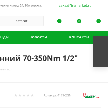
zakaz@irsmarket.ru
ергетиков д 24, 30е ворота.
Каталог
0
0
0
ЕНДЫ
НОВОСТИ
КОНТАКТЫ
нний 70-350Nm 1/2"
50Nm 1/2"
Артикул:
4171-2GN