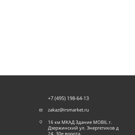
 закручивании болтов и гаек. Инструмент помогает избежат
ть соединений, что, в свою очередь, улучшает безопасно
ым механикам, так и любителям домашнего ремонта, обесп
+7 (495) 198-64-13
zakaz@irsmarket.ru
16 км МКАД Здание MOBIL г.
Дзержинский ул. Энергетиков д
24, 30е ворота.