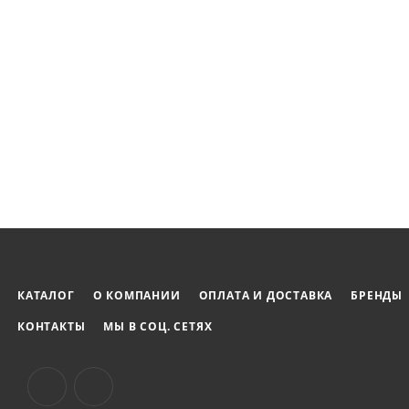
пользователю легко достигать требуемых значений при
повреждения крепежных элементов и повысить надежнос
эксплуатации собранных конструкций.
Данный инструмент будет полезен как профессиональн
высокую точность и удобство в работе.
КАТАЛОГ
О КОМПАНИИ
ОПЛАТА И ДОСТАВКА
БРЕНДЫ
КОНТАКТЫ
МЫ В СОЦ. СЕТЯХ