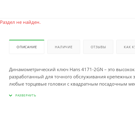
Раздел не найден.
ОПИСАНИЕ
НАЛИЧИЕ
ОТЗЫВЫ
КАК 
Динамометрический ключ Hans 4171-2GN – это высокок
разработанный для точного обслуживания крепежных э
любые торцевые головки с квадратным посадочным мес
Корпус ключа выполнен из прочной стали, что обеспеч
повреждениям. Один из ключевых параметров данного и
делает его идеальным выбором для работы с крепежом,
момента.
Использование динамометрического ключа Hans 4171-2