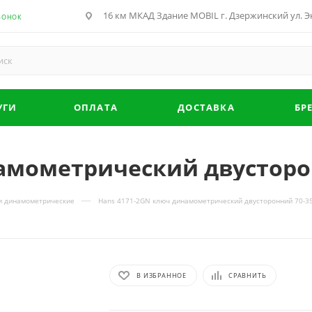
16 км МКАД Здание MOBIL г. Дзержинский ул. Эн
ВОНОК
УГИ
ОПЛАТА
ДОСТАВКА
БР
амометрический двусторо
—
и динамометрические
Hans 4171-2GN ключ динамометрический двусторонний 70-3
В ИЗБРАННОЕ
СРАВНИТЬ