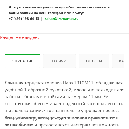
Для уточнения актуальной цены/наличия - оставляйте
ваши заявки на наш телефон или почту:
+7 (495) 198-64-13 |
zakaz@irsmarket.ru
Раздел не найден.
ОПИСАНИЕ
НАЛИЧИЕ
ОТЗЫВЫ
КАК 
Длинная торцевая головка Hans 1310M11, обладающая
удобной Т-образной рукояткой, идеально подходит для
работы с болтами и гайками размером 11 мм. Ее
конструкция обеспечивает надежный захват и легкость
в использовании, что значительно упрощает процесс
выкручивания и закручивания свечей зажигания в
Данный инструмент находит широкое применение в
автомобилях.
автосервисах и предоставляет мастерам возможность