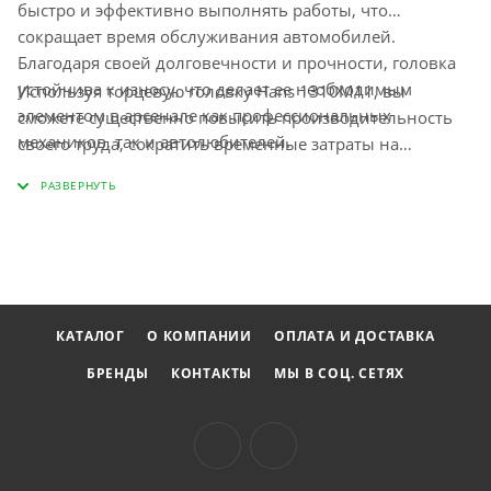
быстро и эффективно выполнять работы, что
сокращает время обслуживания автомобилей.
Благодаря своей долговечности и прочности, головка
устойчива к износу, что делает ее необходимым
Используя торцевую головку Hans 1310M11, вы
элементом в арсенале как профессиональных
сможете существенно повысить производительность
механиков, так и автолюбителей.
своего труда, сократить временные затраты на
ремонтные работы и обеспечить высокое качество
выполнения задач. Удобная ручка позволяет добиться
оптимального усилия при затяжке, а также
минимизирует вероятность соскальзывания, что
обеспечивает безопасное и комфортное использование
инструмента.
КАТАЛОГ
О КОМПАНИИ
ОПЛАТА И ДОСТАВКА
БРЕНДЫ
КОНТАКТЫ
МЫ В СОЦ. СЕТЯХ