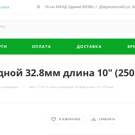
16 км МКАД Здание MOBIL г. Дзержинский ул. Эн
ВОНОК
УГИ
ОПЛАТА
ДОСТАВКА
БР
дной 32.8мм длина 10" (25
—
и разводные
Hans 1170-10 ключ разводной 32.8мм длина 10" (250мм)
В ИЗБРАННОЕ
СРАВНИТЬ