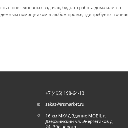
ть в повседневных задачах, будь то работа дома или на
адежным помощником в любом проеке, где требуется точна
+7 (495) 198-64-13
zakaz@irsmarket.ru
16 км МКАД Здание MOBIL г.
Дзержинский ул. Энергетиков д
24, 30е ворота.