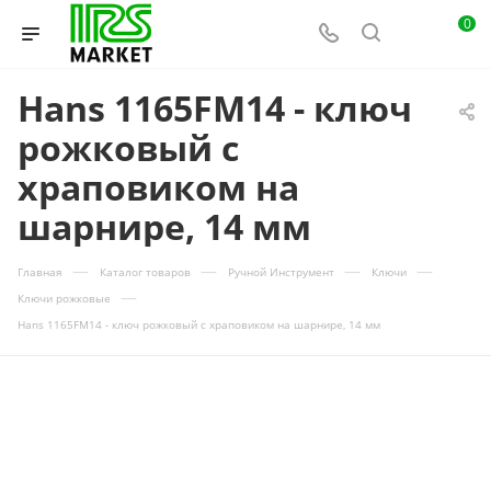
0
Hans 1165FM14 - ключ
рожковый с
храповиком на
шарнире, 14 мм
—
—
—
—
Главная
Каталог товаров
Ручной Инструмент
Ключи
—
Ключи рожковые
Hans 1165FM14 - ключ рожковый с храповиком на шарнире, 14 мм