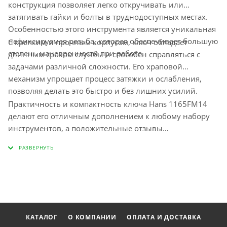
конструкция позволяет легко откручивать или
затягивать гайки и болты в труднодоступных местах.
Особенностью этого инструмента является уникальная
нефиксируемая резьба, которая обеспечивает большую
С крепким и прочным корпусом, ключ обладает
степень маневренности при работе.
длинным сроком службы и способен справляться с
задачами различной сложности. Его храповой
механизм упрощает процесс затяжки и ослабления,
позволяя делать это быстро и без лишних усилий.
Практичность и компактность ключа Hans 1165FM14
делают его отличным дополнением к любому набору
инструментов, а положительные отзывы
пользователей подчеркивают его надежность и
функциональность в бытовых и профессиональных
условиях.
КАТАЛОГ
О КОМПАНИИ
ОПЛАТА И ДОСТАВКА