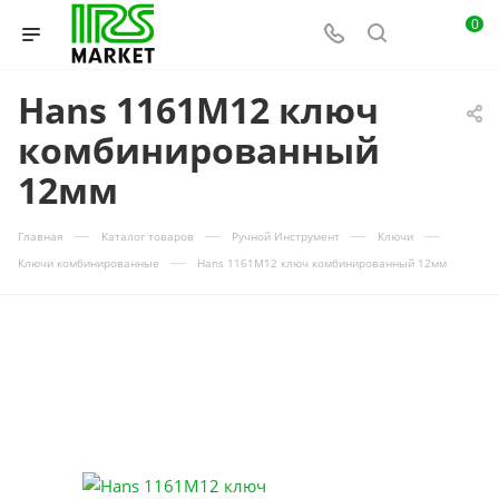
0
Hans 1161M12 ключ
комбинированный
12мм
—
—
—
—
Главная
Каталог товаров
Ручной Инструмент
Ключи
—
Ключи комбинированные
Hans 1161M12 ключ комбинированный 12мм