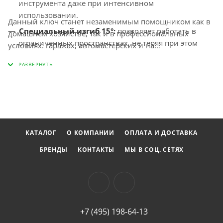
инструмента даже при интенсивном
использовании.
Данный ключ станет незаменимым помощником как в
Специальный изгиб 15°:
позволяет работать в
домашнем хозяйстве, так и в профессиональных
ограниченных пространствах, не теряя при этом
условиях: гаражах, автомастерских и на
эффективность.
производственных площадках. Инструмент
эффективно справляется с задачами разного уровня
Выступ накидной части:
что облегчает доступ к
сложности, благодаря чему работа становится более
крепежу, находящемуся в углублениях.
комфортной и продуктивной.
КАТАЛОГ
О КОМПАНИИ
ОПЛАТА И ДОСТАВКА
БРЕНДЫ
КОНТАКТЫ
МЫ В СОЦ. СЕТЯХ
+7 (495) 198-64-13