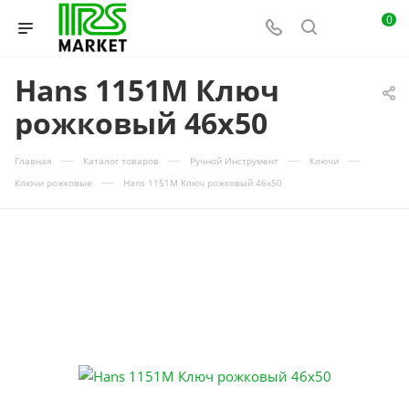
0
Hans 1151M Ключ
рожковый 46х50
—
—
—
—
Главная
Каталог товаров
Ручной Инструмент
Ключи
—
Ключи рожковые
Hans 1151M Ключ рожковый 46х50