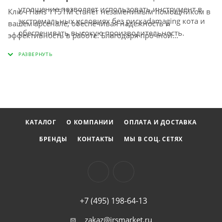
утолщение позволяет использовать инструмент в
Ключ Hans 1151M станет незаменимым помощником в
экстремальных условиях без рискаdamaging кота и
вашем арсенале, обеспечивая надежность и
обеспечивать высокую производительность.
эффективность в работе. Благодаря прочной
конструкции и продуманному дизайну, он служит
Рожковый профиль:
Уникальная форма ключа
долго и справляется даже с самыми сложными
позволяет легко работать в ограниченных
задачами.
пространствах, где стандартные ключи могут
оказаться бесполезными.
КАТАЛОГ
О КОМПАНИИ
ОПЛАТА И ДОСТАВКА
БРЕНДЫ
КОНТАКТЫ
МЫ В СОЦ. СЕТЯХ
+7 (495) 198-64-13
zakaz@irsmarket.ru