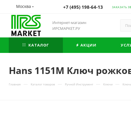
Москва
+7 (495) 198-64-13
ЗАКАЗАТЬ З
Интернет-магазин
ИРСМАРКЕТ.РУ
КАТАЛОГ
АКЦИИ
УСЛ
Hans 1151M Ключ рожко
—
—
—
—
Главная
Каталог товаров
Ручной Инструмент
Ключи
Ключ