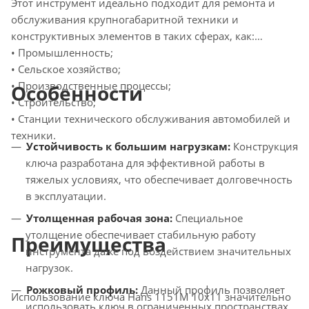
Этот инструмент идеально подходит для ремонта и
обслуживания крупногабаритной техники и
конструктивных элементов в таких сферах, как:
• Промышленность;
• Сельское хозяйство;
• Производственные процессы;
Особенности
• Строительство;
• Станции технического обслуживания автомобилей и
техники.
Устойчивость к большим нагрузкам:
Конструкция
ключа разработана для эффективной работы в
тяжелых условиях, что обеспечивает долговечность
в эксплуатации.
Утолщенная рабочая зона:
Специальное
утолщение обеспечивает стабильную работу
Преимущества
инструмента даже под воздействием значительных
нагрузок.
Рожковый профиль:
Данный профиль позволяет
Использование ключа Hans 1151M 10x11 значительно
использовать ключ в ограниченных пространствах,