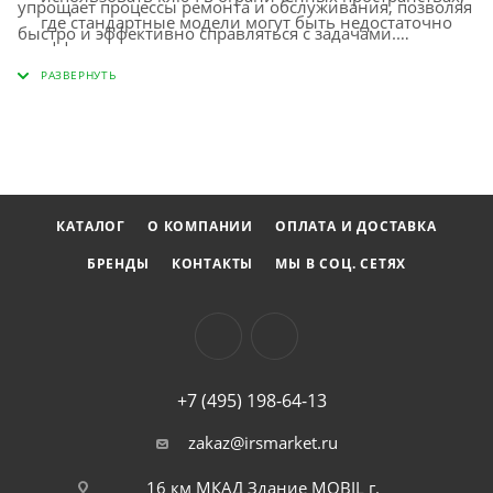
упрощает процессы ремонта и обслуживания, позволяя
где стандартные модели могут быть недостаточно
быстро и эффективно справляться с задачами.
эффективными.
Положительные отзывы пользователей подчеркивают
надежность и высокое качество исполнения этого
инструмента, что делает его незаменимым
помощником в любой рабочей среде.
КАТАЛОГ
О КОМПАНИИ
ОПЛАТА И ДОСТАВКА
БРЕНДЫ
КОНТАКТЫ
МЫ В СОЦ. СЕТЯХ
+7 (495) 198-64-13
zakaz@irsmarket.ru
16 км МКАД Здание MOBIL г.