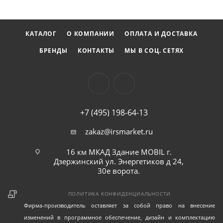
левой резьбой да Общая длина ключа 430 мм Размеры
футляра 620×146×64 мм Вес 3,861 кг Комплектация –
Динамометрический ключ 34522-1DG – Насадки
КАТАЛОГ
О КОМПАНИИ
ОПЛАТА И ДОСТАВКА
рожковые (345012M) – 13, 14, 15, 17, 19, 22, 24, 27, 30
БРЕНДЫ
КОНТАКТЫ
МЫ В СОЦ. СЕТЯХ
мм – Насадка трещоточная 3/8" (34503203R) – 72 зубца,
макс. усилие 202 Нм, вылет 25 мм, общая длина 70 мм
– Пластиковый PE-HD футляр Динамометрический
ключ 34522-1DG серии FIT предназначен для работы
посредством насадок с посадочным размером 14×18 мм
+7 (495) 198-64-13
(поставляются отдельно): • 345012M – Насадки
рожковые • 345022M – Насадки накидные 12-гранные •
zakaz@irsmarket.ru
345042M – Насадки радиусные • 34503203R – Насадка-
трещотка 3/8" (в комплекте) • 34503204R – Насадка-
16 км МКАД Здание MOBIL г.
трещотка 1/2" • 34503206R – Насадка-трещотка 3/4"
Дзержинский ул. Энергетиков д 24,
30е ворота.
ПОЛИТИКА КОНФИДЕНЦИАЛЬНОСТИ
Фирма-производитель оставляет за собой право на внесение
изменений в программное обеспечение, дизайн и комплектацию