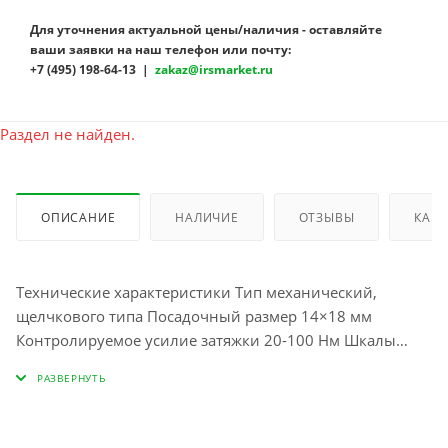
Для уточнения актуальной цены/наличия - оставляйте
ваши заявки на наш телефон или почту:
+7 (495) 198-64-13 |
zakaz@irsmarket.ru
Раздел не найден.
ОПИСАНИЕ
НАЛИЧИЕ
ОТЗЫВЫ
КАК 
Технические характеристики Тип механический,
щелчкового типа Посадочный размер 14×18 мм
Контролируемое усилие затяжки 20-100 Нм Шкалы
усилий Newton-meter (Nm) Цена деления 0,5 Нм
Допустимая погрешность ± 3 % Фиксатор
установленного значения муфта в основании рукояти,
жёсткая фиксация Работа с правой резьбой да Работа с