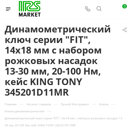
0
Динамометрический
ключ серии "FIT",
14х18 мм с набором
рожковых насадок
13-30 мм, 20-100 Нм,
кейс KING TONY
345201D11MR
—
—
—
—
Главная
Каталог товаров
Ручной Инструмент
Ключи
—
Ключи динамометрические
Динамометрический ключ серии "FIT", 14х18 мм с набором рожковых насадок 13-
30 мм, 20-100 Нм, кейс KING TONY 345201D11MR