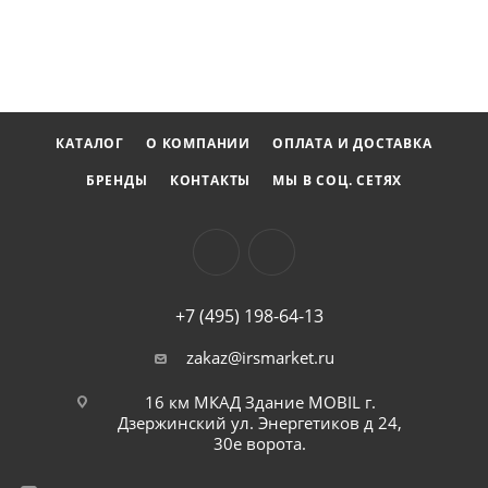
комбинированного ключа существенно упрощает и
ускоряет выполнение работ, делая ремонт и сборку
более удобными и эффективными.
КАТАЛОГ
О КОМПАНИИ
ОПЛАТА И ДОСТАВКА
БРЕНДЫ
КОНТАКТЫ
МЫ В СОЦ. СЕТЯХ
+7 (495) 198-64-13
zakaz@irsmarket.ru
16 км МКАД Здание MOBIL г.
Дзержинский ул. Энергетиков д 24,
30е ворота.