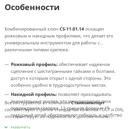
Особенности
Комбинированный ключ
CS-11.01.14
оснащен
рожковым и накидным профилями, что делает его
универсальным инструментом для работы с
различными типами крепежа.
Рожковый профиль:
обеспечивает надежное
сцепление с шестигранными гайками и болтами,
доступ к которым открыт с одной стороны. Это
особенно удобно в труднодоступных местах.
Накидной профиль:
позволяет прикладывать
значительные усилия, что минимизирует риск
Все инструменты от компании
Станкоимпорт
повреждения крепежа. 12-гранная форма и 15-
соответствуют строгим стандартам качества ГОСТ и DIN,
градусный отгиб обеспечивают гибкость и удобство
что гарантирует их надежность и долговечность.
работы в ограниченном пространстве.
Пользователи отмечают, что использование