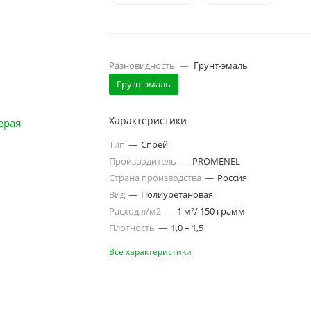
Разновидность
—
Грунт-эмаль
Грунт-эмаль
Характеристики
Тип
—
Спрей
Производитель
—
PROMENEL
Страна производства
—
Россия
Вид
—
Полиуретановая
Расход л/м2
—
1 м²/ 150 грамм
Плотность
—
1,0 – 1,5
Все характеристики