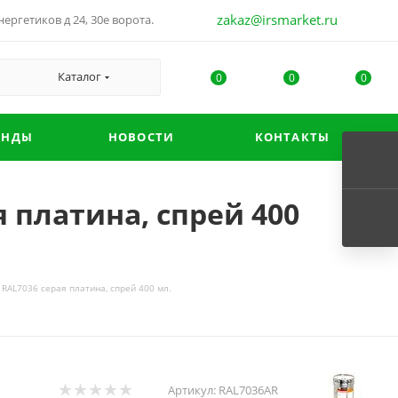
zakaz@irsmarket.ru
ергетиков д 24, 30е ворота.
Каталог
0
0
0
ЕНДЫ
НОВОСТИ
КОНТАКТЫ
 платина, спрей 400
RAL7036 серая платина, спрей 400 мл.
Артикул:
RAL7036AR