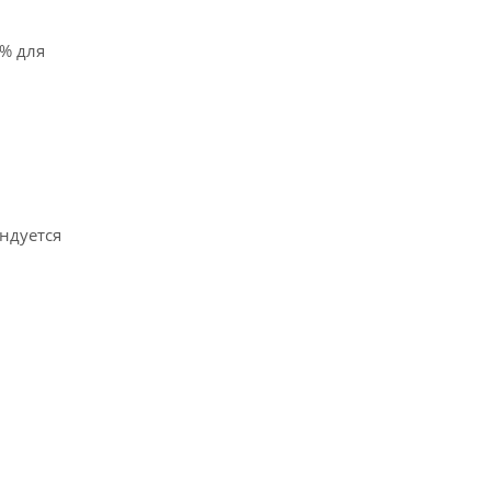
0% для
ндуется
ических
ых