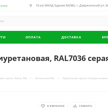
16 км МКАД Здание MOBIL г. Дзержинский ул. Эн
ВОНОК
УГИ
ОПЛАТА
ДОСТАВКА
БР
уретановая, RAL7036 серая
—
—
вая краска, Эмаль, RAL
Баллончики RAL
Аэрозольная краска полиуретановая, 
В ИЗБРАННОЕ
СРАВНИТЬ