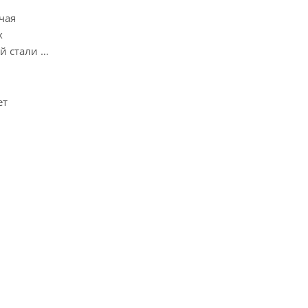
чая
х
й стали и
ет