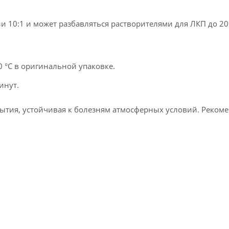
и 10:1 и может разбавляться растворителями для ЛКП до 2
0 °C в оригинальной упаковке.
инут.
ытия, устойчивая к болезням атмосферных условий. Рекоме
 и сельскохозяйственных машин, а также различных металл
кроме полипропилена).
фиолетовому излучению, а также к воздействию агрессивн
ьное топливо.
0 °C в оригинальной упаковке.