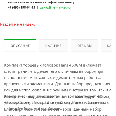
ваши заявки на наш телефон или почту:
+7 (495) 198-64-13 |
zakaz@irsmarket.ru
Раздел не найден.
ОПИСАНИЕ
НАЛИЧИЕ
ОТЗЫВЫ
КАК 
Комплект торцевых головок Hans 4608M включает
шесть грани, что делает его отличным выбором для
выполнения монтажных и демонтажных работ с
крепежными элементами. Данный набор предназначен
как для использования с ручным инструментом, так и с
электрическими гайковертами, что гарантирует его
В комплект входят восемь головок с размерами: 10 мм,
универсальность в различных ситуациях, связанных с
11 мм, 12 мм, 13 мм, 14 мм, 17 мм, 19 мм и 21 мм.
работой с болтами и гайками.
Благодаря разнообразию размеров, данный набор
легко справляется с задачами различной сложности и