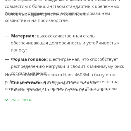
совместим с большинством стандартных крепежных
изделий, которые можно встретить в домашнем
Основные характеристики комплекта:
хозяйстве и на производстве.
Материал:
высококачественная сталь,
обеспечивающая долговечность и устойчивость к
износу;
Форма головок:
шестигранная, что способствует
распределению нагрузки и сводит к минимуму риск
соскальзывания;
Использование комплекта Hans 4608M в быту и на
работе упрощает процессы ремонта и строительства,
Совместимость:
подходит для работы с
позволяя экономить время и усилия. Пользователи
гайковертами, что значительно увеличивает
высоко оценивают практическую ценность набора в
скорость выполнения задач;
самых различных условиях — от DIY-проектов до
Компактность:
легкий и компактный дизайн,
профессиональных работ, что делает его надежным
удобный для транспортировки и хранения.
инструментом для тех, кто ценит качество и
функциональность.